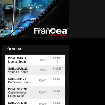
PÖLVORA
DOM., MAR. 9
TICKET
RSVP
Murcia, Spain
S
SÁB., MAR. 22
TICKET
RSVP
Valencia, Spain
S
SÁB., SEP. 27
TICKET
RSVP
Barcelona, Spain
S
DOM., SEP. 28
TICKET
Castelló de la
RSVP
S
Plana, Spain
SÁB., OCT. 18
TICKET
RSVP