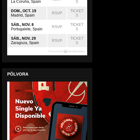
La Coruña, Spain
S
DOM., OCT. 19
TICKET
RSVP
Madrid, Spain
S
SÁB., NOV. 8
TICKET
RSVP
Portugalete, Spain
S
SÁB., NOV. 29
TICKET
RSVP
Zaragoza, Spain
S
PÖLVORA