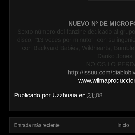
NUEVO Nº DE MICROF
Sexto número del fanzine dedicado al grupo
disco, "13 veces por minuto" con su ingeni
con Backyard Babies, Wildhearts, Bumble
Danko Jones..
NO OS LO PERDA
http://issuu.com/diablob
www.wilmaproduccio
Publicado por
Uzzhuaia
en
21:08
Entrada más reciente
Inicio