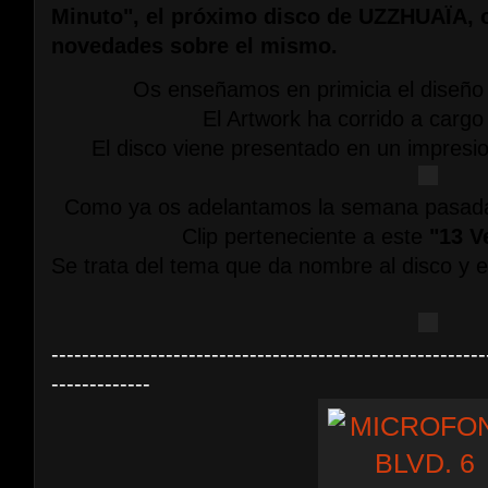
Minuto"
, el próximo disco de
UZZHUAÏA
,
novedades sobre el mismo.
Os enseñamos en primicia el diseño d
El Artwork ha corrido a carg
El disco viene presentado en un impresi
Como ya os adelantamos la semana pasada, 
Clip perteneciente a este
"13 V
Se trata del tema que da nombre al disco y e
---------------------------------------------------------
-------------