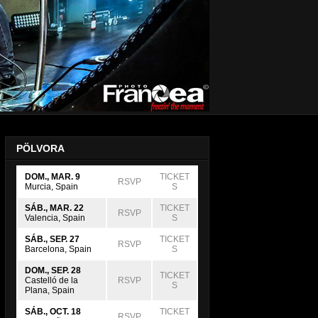
PÖLVORA
DOM., MAR. 9
TICKET
RSVP
Murcia, Spain
S
SÁB., MAR. 22
TICKET
RSVP
Valencia, Spain
S
SÁB., SEP. 27
TICKET
RSVP
Barcelona, Spain
S
DOM., SEP. 28
TICKET
Castelló de la
RSVP
S
Plana, Spain
SÁB., OCT. 18
TICKET
RSVP