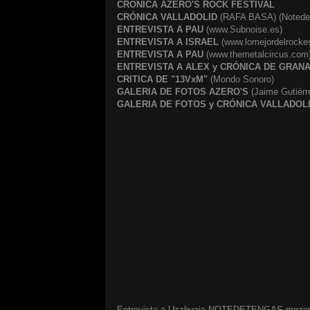
CRÓNICA AZERO'S ROCK FESTIVAL
CRÓNICA VALLADOLID
(RAFA BASA)
(Notede
ENTREVISTA A PAU
(www.Subnoise.es)
ENTREVISTA A ISRAEL
(
www.lomejordelrocke
ENTREVISTA A PAU
(www.themetalcircus.com
ENTREVISTA A ALEX y CRÓNICA DE GRAN
CRITICA DE "13VxM"
(Mondo Sonoro)
GALERIA DE FOTOS AZERO'S
(Jaime Gutiérr
GALERIA DE FOTOS y CRÓNICA VALLADOL
Entrevista a Uzzhuaia
NOTEDETENGAS mgzin