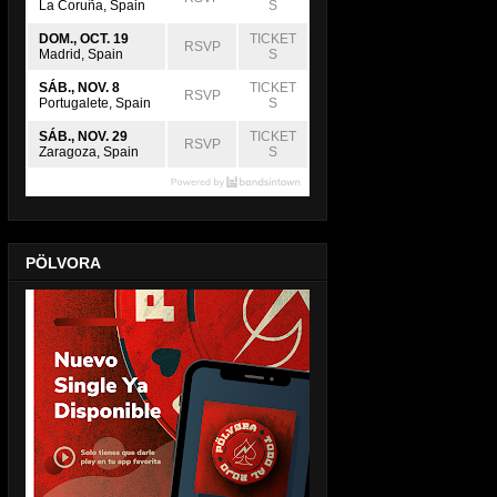
La Coruña, Spain
S
DOM., OCT. 19
TICKET
RSVP
Madrid, Spain
S
SÁB., NOV. 8
TICKET
RSVP
Portugalete, Spain
S
SÁB., NOV. 29
TICKET
RSVP
Zaragoza, Spain
S
PÖLVORA