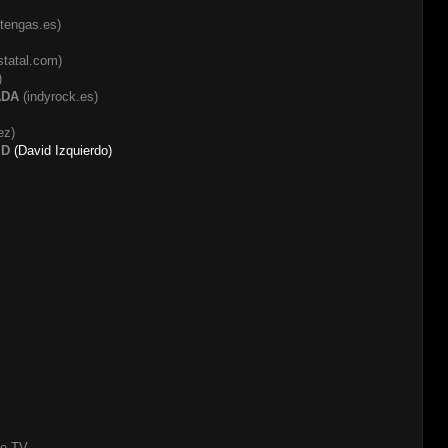
tengas.es)
statal.com
)
)
ADA
(indyrock.es)
ez)
ID
(David Izquierdo)
e TV