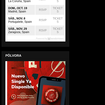
La Coruña, Spain
S
DOM., OCT. 19
TICKET
RSVP
Madrid, Spain
S
SÁB., NOV. 8
TICKET
RSVP
Portugalete, Spain
S
SÁB., NOV. 29
TICKET
RSVP
Zaragoza, Spain
S
PÖLVORA