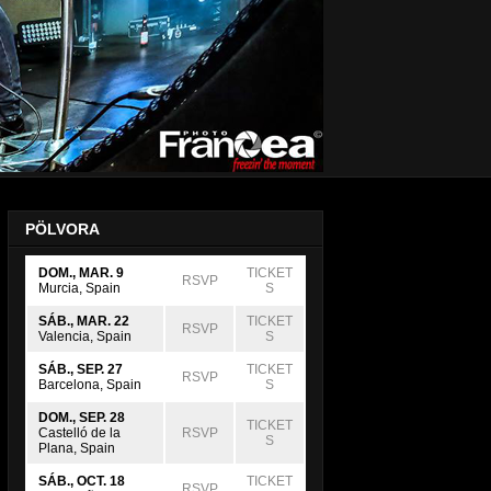
PÖLVORA
DOM., MAR. 9
TICKET
RSVP
Murcia, Spain
S
SÁB., MAR. 22
TICKET
RSVP
Valencia, Spain
S
SÁB., SEP. 27
TICKET
RSVP
Barcelona, Spain
S
DOM., SEP. 28
TICKET
Castelló de la
RSVP
S
Plana, Spain
SÁB., OCT. 18
TICKET
RSVP