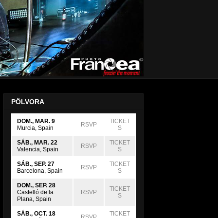
PÖLVORA
DOM., MAR. 9
TICKET
RSVP
Murcia, Spain
S
SÁB., MAR. 22
TICKET
RSVP
Valencia, Spain
S
SÁB., SEP. 27
TICKET
RSVP
Barcelona, Spain
S
DOM., SEP. 28
TICKET
Castelló de la
RSVP
S
Plana, Spain
SÁB., OCT. 18
TICKET
RSVP