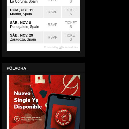
La Coruña, Spain
S
DOM., OCT. 19
TICKET
RSVP
Madrid, Spain
S
SÁB., NOV. 8
TICKET
RSVP
Portugalete, Spain
S
SÁB., NOV. 29
TICKET
RSVP
Zaragoza, Spain
S
PÖLVORA