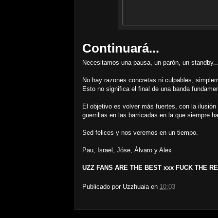
Continuará...
Necesitamos una pausa, un parón, un standby..
No hay razones concretas ni culpables, simpl
Esto no significa el final de una banda fundame
El objetivo es volver más fuertes, con la ilusión
guerrillas en las barricadas en la que siempre h
Sed felices y nos veremos en un tiempo.
Pau, Israel, Jóse, Álvaro y Alex
UZZ FANS ARE THE BEST xxx FUCK THE R
Publicado por
Uzzhuaia
en
10:03